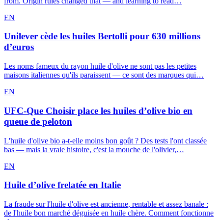
from. Origin rules changed that — and learning to read…
EN
Unilever cède les huiles Bertolli pour 630 millions
d’euros
Les noms fameux du rayon huile d'olive ne sont pas les petites
maisons italiennes qu'ils paraissent — ce sont des marques qui…
EN
UFC-Que Choisir place les huiles d’olive bio en
queue de peloton
L'huile d'olive bio a-t-elle moins bon goût ? Des tests l'ont classée
bas — mais la vraie histoire, c'est la mouche de l'olivier,…
EN
Huile d’olive frelatée en Italie
La fraude sur l'huile d'olive est ancienne, rentable et assez banale :
de l'huile bon marché déguisée en huile chère. Comment fonctionne