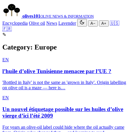
olives
101
OLIVE NEWS & INFORMATION
Encyclopedia
Olive oil
News
Lavender
🇺🇸
A−
A+
🇫🇷
✎
Category:
Europe
EN
l’huile d’olive Tunisienne menacee par l’UE ?
'Bottled in Italy' is not the same as 'grown in Italy'. Origin labelling
on olive oil is a maze — here is…
EN
Un nouvel étiquetage possible sur les huiles d’olive
vierge d’ici l’été 2009
For years an olive-oil label could hide where the oil actually came