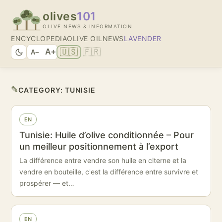
olives
101
OLIVE NEWS & INFORMATION
ENCYCLOPEDIA
OLIVE OIL
NEWS
LAVENDER
🇺🇸
🇫🇷
A+
A−
✎
CATEGORY:
TUNISIE
EN
Tunisie: Huile d’olive conditionnée – Pour
un meilleur positionnement à l’export
La différence entre vendre son huile en citerne et la
vendre en bouteille, c'est la différence entre survivre et
prospérer — et…
EN