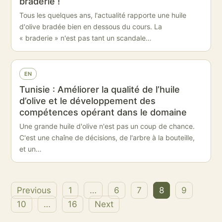
braderie !
Tous les quelques ans, l'actualité rapporte une huile
d'olive bradée bien en dessous du cours. La
« braderie » n'est pas tant un scandale…
EN
Tunisie : Améliorer la qualité de l’huile
d’olive et le développement des
compétences opérant dans le domaine
Une grande huile d'olive n'est pas un coup de chance.
C'est une chaîne de décisions, de l'arbre à la bouteille,
et un…
Previous
1
…
6
7
8
9
Posts
10
…
16
Next
pagination