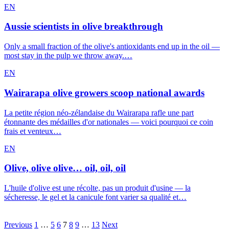
EN
Aussie scientists in olive breakthrough
Only a small fraction of the olive's antioxidants end up in the oil —
most stay in the pulp we throw away.…
EN
Wairarapa olive growers scoop national awards
La petite région néo-zélandaise du Wairarapa rafle une part
étonnante des médailles d'or nationales — voici pourquoi ce coin
frais et venteux…
EN
Olive, olive olive… oil, oil, oil
L'huile d'olive est une récolte, pas un produit d'usine — la
sécheresse, le gel et la canicule font varier sa qualité et…
Posts
Previous
1
…
5
6
7
8
9
…
13
Next