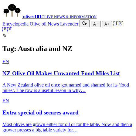
olives
101
OLIVE NEWS & INFORMATION
Encyclopedia
Olive oil
News
Lavender
🇺🇸
A−
A+
🇫🇷
✎
Tag:
Australia and NZ
EN
NZ Olive Oil Makes Unwanted Food Miles List
A New Zealand olive oil once got named and shamed for its ‘food
miles’. The row is a useful lesson in why…
EN
Extra special oil secures award
Most olives are grown either for oil or for the table. Now and then a
grower presses a big table variety for…