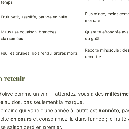
temps
Plus mince, moins comp
Fruit petit, assoiffé, pauvre en huile
moindre
Mauvaise nouaison, branches
Quantité effondrée ava
clairsemées
du goût
Récolte minuscule ; de
Feuilles brûlées, bois fendu, arbres morts
remettre
n retenir
le d’olive comme un vin — attendez-vous à des
millésime
te
au dos, pas seulement la marque.
omaine qui varie d’une année à l’autre est
honnête
, pa
colte
en cours
et consommez-la dans l’année ; le fruité v
se saison perd en premier.