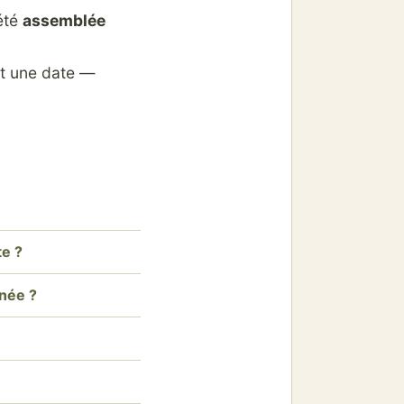
été
assemblée
 une date —
te ?
née ?