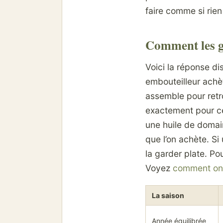
faire comme si rien
Comment les g
Voici la réponse di
embouteilleur achèt
assemble pour retro
exactement pour c
une huile de domaine
que l’on achète. Si
la garder plate. Po
Voyez
comment on c
La saison
Année équilibrée