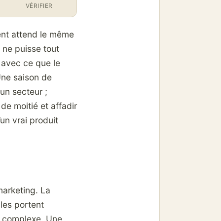
VÉRIFIER
lient attend le même
i ne puisse tout
n avec ce que le
Une saison de
un secteur ;
de moitié et affadir
’un vrai produit
marketing. La
lles portent
s complexe. Une