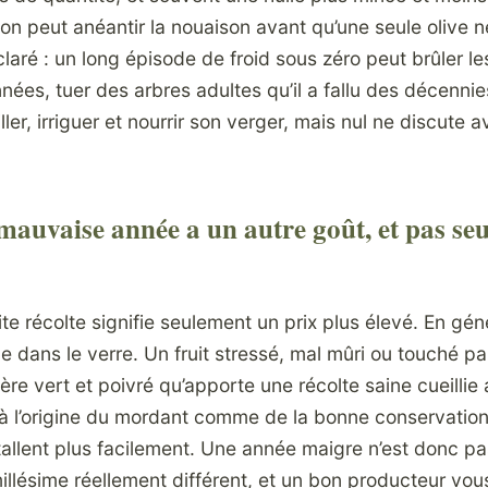
ison peut anéantir la nouaison avant qu’une seule olive n
laré : un long épisode de froid sous zéro peut brûler les
années, tuer des arbres adultes qu’il a fallu des décennie
ller, irriguer et nourrir son verger, mais nul ne discute 
auvaise année a un autre goût, et pas se
ite récolte signifie seulement un prix plus élevé. En géné
le dans le verre. Un fruit stressé, mal mûri ou touché pa
re vert et poivré qu’apporte une récolte saine cueilli
à l’origine du mordant comme de la bonne conservatio
stallent plus facilement. Une année maigre n’est donc p
millésime réellement différent, et un bon producteur vous