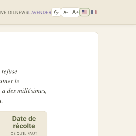
A+
IVE OIL
NEWS
LAVENDER
A−
 refuse
uiner le
e a des millésimes,
u.
Date de
récolte
CE QU’IL FAUT