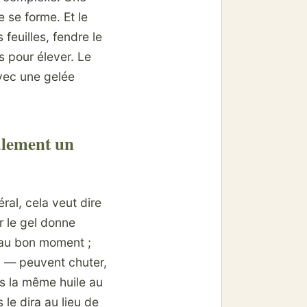
e se forme. Et le
 feuilles, fendre le
s pour élever. Le
avec une gelée
ulement un
ral, cela veut dire
r le gel donne
e au bon moment ;
n — peuvent chuter,
as la même huile au
 le dira au lieu de