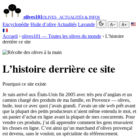
olives
101
OLIVES · ACTUALITÉS & INFOS
Encyclopédie
Huile d’olive
Actualités
Lavande
A−
A+
Accueil
›
olives101 — Toutes les olives du monde
› L’histoire
derrière ce site
L’histoire derrière ce site
Pourquoi ce site existe
Je suis arrivé aux États-Unis fin 2005 avec très peu d’anglais et un
camion chargé des produits de ma famille, en Provence — olives,
huile, tout ce avec quoi j’avais grandi. J’avais un site web prêt avant
que la plupart des petits producteurs n’aient même entendu le mot, et
un panier d’achat en ligne avant la plupart de mes concurrents. Pour
vendre ces produits, j’ai dû apprendre comment les gens
trouvaient
les choses en ligne. C’est ainsi qu’un marchand d’olives provençal
est devenu, sans le vouloir, un spécialiste du référencement.