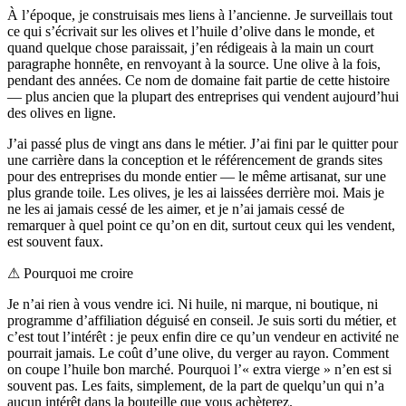
À l’époque, je construisais mes liens à l’ancienne. Je surveillais tout
ce qui s’écrivait sur les olives et l’huile d’olive dans le monde, et
quand quelque chose paraissait, j’en rédigeais à la main un court
paragraphe honnête, en renvoyant à la source. Une olive à la fois,
pendant des années. Ce nom de domaine fait partie de cette histoire
— plus ancien que la plupart des entreprises qui vendent aujourd’hui
des olives en ligne.
J’ai passé plus de vingt ans dans le métier. J’ai fini par le quitter pour
une carrière dans la conception et le référencement de grands sites
pour des entreprises du monde entier — le même artisanat, sur une
plus grande toile. Les olives, je les ai laissées derrière moi. Mais je
ne les ai jamais cessé de les aimer, et je n’ai jamais cessé de
remarquer à quel point ce qu’on en dit, surtout ceux qui les vendent,
est souvent faux.
⚠
Pourquoi me croire
Je n’ai rien à vous vendre ici. Ni huile, ni marque, ni boutique, ni
programme d’affiliation déguisé en conseil. Je suis sorti du métier, et
c’est tout l’intérêt : je peux enfin dire ce qu’un vendeur en activité ne
pourrait jamais. Le coût d’une olive, du verger au rayon. Comment
on coupe l’huile bon marché. Pourquoi l’« extra vierge » n’en est si
souvent pas. Les faits, simplement, de la part de quelqu’un qui n’a
aucun intérêt dans la bouteille que vous achèterez.