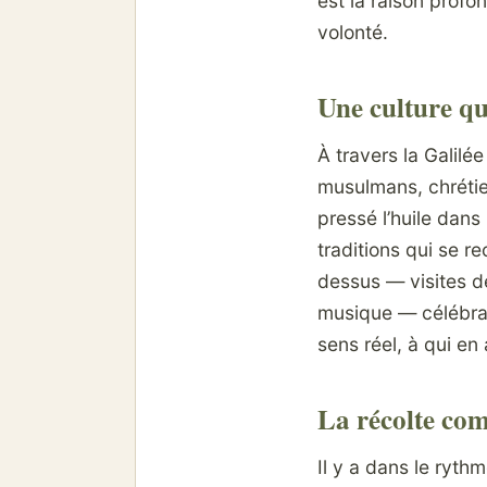
est la raison prof
volonté.
Une culture qu
À travers la Galilée
musulmans, chrétie
pressé l’huile dan
traditions qui se r
dessus — visites d
musique — célébran
sens réel, à qui en 
La récolte co
Il y a dans le ryth