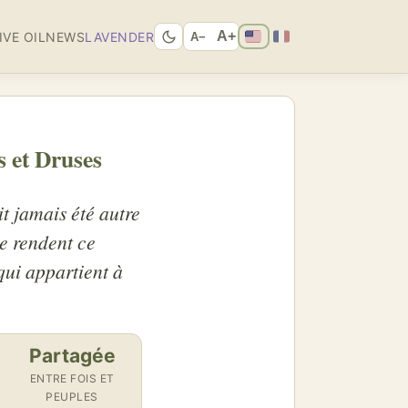
A+
IVE OIL
NEWS
LAVENDER
A−
s et Druses
it jamais été autre
e rendent ce
qui appartient à
Partagée
ENTRE FOIS ET
PEUPLES