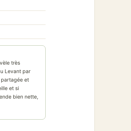
évèle très
au Levant par
 partagée et
lle et si
ende bien nette,