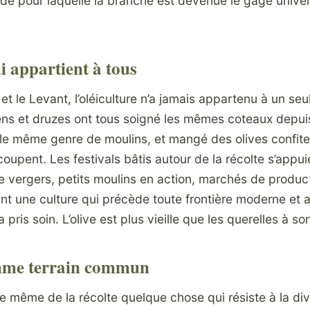
onde pour laquelle la branche est devenue le gage unive
i appartient à tous
 et le Levant, l’oléiculture n’a jamais appartenu à un seu
ns et druzes ont tous soigné les mêmes coteaux depuis
s le même genre de moulins, et mangé des olives confit
ecoupent. Les festivals bâtis autour de la récolte s’appu
e vergers, petits moulins en action, marchés de product
t une culture qui précède toute frontière moderne et a
a pris soin. L’olive est plus vieille que les querelles à son
mme terrain commun
me même de la récolte quelque chose qui résiste à la div