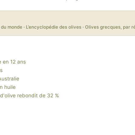
er du monde
·
L’encyclopédie des olives
·
Olives grecques, par r
e en 12 ans
es
Australie
n huile
 d'olive rebondit de 32 %