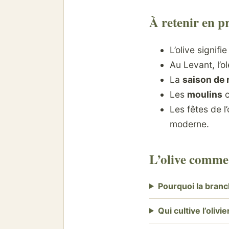
À retenir en p
L’olive signifi
Au Levant, l’o
La
saison de 
Les
moulins
c
Les fêtes de l
moderne.
L’olive comme 
Pourquoi la branch
Qui cultive l’olivie