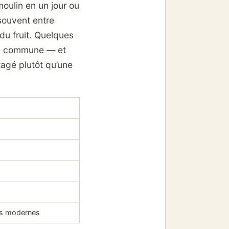
 moulin en un jour ou
 souvent entre
du fruit. Quelques
gue commune — et
rtagé plutôt qu’une
res modernes