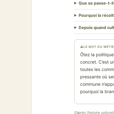
Que se passe-t-il l
Pourquoi la récol
Depuis quand culti
⚠
LE MOT DU MÉTI
Ôtez la politique 
concret. C’est u
toutes les commu
pressante où seul
commune n’appar
pourquoi la bran
D’après l’histoire culture