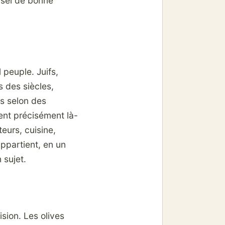
rsel de bonne
l peuple. Juifs,
 des siècles,
es selon des
ient précisément là-
eurs, cuisine,
ppartient, en un
 sujet.
ision. Les olives