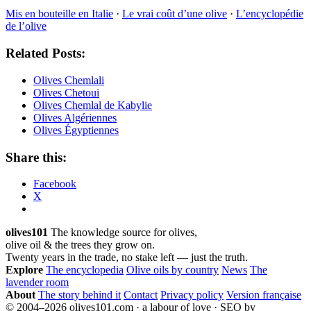
Mis en bouteille en Italie
·
Le vrai coût d’une olive
·
L’encyclopédie
de l’olive
Related Posts:
Olives Chemlali
Olives Chetoui
Olives Chemlal de Kabylie
Olives Algériennes
Olives Égyptiennes
Share this:
Facebook
X
olives101
The knowledge source for olives,
olive oil & the trees they grow on.
Twenty years in the trade, no stake left — just the truth.
Explore
The encyclopedia
Olive oils by country
News
The
lavender room
About
The story behind it
Contact
Privacy policy
Version française
© 2004–2026 olives101.com · a labour of love · SEO by