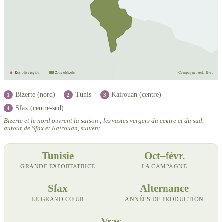
Campagne : oct.–févr.
Key olive region
Zone oléicole
Bizerte (nord)
Tunis
Kairouan (centre)
1
2
3
Sfax (centre-sud)
4
Bizerte et le nord ouvrent la saison ; les vastes vergers du centre et du sud,
autour de Sfax et Kairouan, suivent.
Tunisie
Oct–févr.
GRANDE EXPORTATRICE
LA CAMPAGNE
Sfax
Alternance
LE GRAND CŒUR
ANNÉES DE PRODUCTION
Vrac