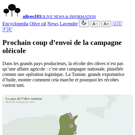
olives
101
OLIVE NEWS & INFORMATION
Encyclopedia
Olive oil
News
Lavender
🇺🇸
A−
A+
🇫🇷
Prochain coup d’envoi de la campagne
oléicole
Dans les grands pays producteurs, la récolte des olives n’est pas
qu’une affaire agricole : c’est une campagne nationale, planifiée
comme une opération logistique. La Tunisie, grande exportatrice
d’huile, montre comment cela marche et pourquoi les récoltes
varient tant.
Le pays de l’olive tunisien
De la côte nord jusqu’au centre
1
2
3
4