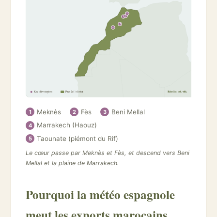
5
2
1
3
4
Key olive region
Pays de l’olivier
Récolte : oct.–déc.
Meknès
Fès
Beni Mellal
1
2
3
Marrakech (Haouz)
4
Taounate (piémont du Rif)
5
Le cœur passe par Meknès et Fès, et descend vers Beni
Mellal et la plaine de Marrakech.
Pourquoi la météo espagnole
meut les exports marocains