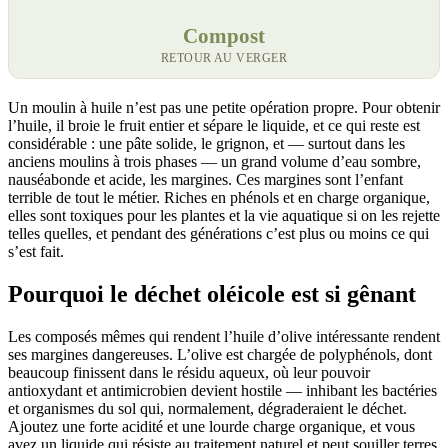
Compost
RETOUR AU VERGER
Un moulin à huile n’est pas une petite opération propre. Pour obtenir
l’huile, il broie le fruit entier et sépare le liquide, et ce qui reste est
considérable : une pâte solide, le grignon, et — surtout dans les
anciens moulins à trois phases — un grand volume d’eau sombre,
nauséabonde et acide, les margines. Ces margines sont l’enfant
terrible de tout le métier. Riches en phénols et en charge organique,
elles sont toxiques pour les plantes et la vie aquatique si on les rejette
telles quelles, et pendant des générations c’est plus ou moins ce qui
s’est fait.
Pourquoi le déchet oléicole est si gênant
Les composés mêmes qui rendent l’huile d’olive intéressante rendent
ses margines dangereuses. L’olive est chargée de polyphénols, dont
beaucoup finissent dans le résidu aqueux, où leur pouvoir
antioxydant et antimicrobien devient hostile — inhibant les bactéries
et organismes du sol qui, normalement, dégraderaient le déchet.
Ajoutez une forte acidité et une lourde charge organique, et vous
avez un liquide qui résiste au traitement naturel et peut souiller terres