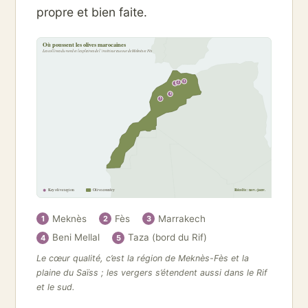
propre et bien faite.
Où poussent les olives marocaines
Les collines du nord et les plaines de l’intérieur autour de Meknès et Fès
5
2
1
4
3
Key olive region
Olive country
Récolte : nov.-janv.
Meknès
Fès
Marrakech
1
2
3
Beni Mellal
Taza (bord du Rif)
4
5
Le cœur qualité, c’est la région de Meknès-Fès et la
plaine du Saïss ; les vergers s’étendent aussi dans le Rif
et le sud.