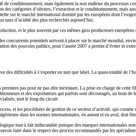
ité de conditionnement, mais également la non maîtrise du processus comp
 des catégories d’oliviers, l’extraction et le conditionnement, mais aus
tielle sur le marché international dominé par les européens dont l’exigen
 un taux d’acidité des plus recherchés aujourd’hui.
production, et le plus souvent par ces mêmes gros producteurs européens
s concurrents potentiels arrivent à placer sur le marché mondial, envi
ntion des pouvoirs publics, pour l’année 2007 a permis d’éviter in extrem
 des difficultés à s’exporter en tant que label. La quasi-totalité de l’hu
premiers pas pour ne pas dire inexistant. La prise en charge de cette fil
itionneurs et des exportateurs qui parfois sont découragés, au bout de
ialisés, tout le long du circuit
rocess, et les procédures de gestion de ce secteur d’activité, qui comme
 algérienne dans les normes internationales, en amont et en aval, doit êt
logique tout à fait indiscutable puisque des marques internationales n
 faire dans le respect des process recommandés par les spécialistes po