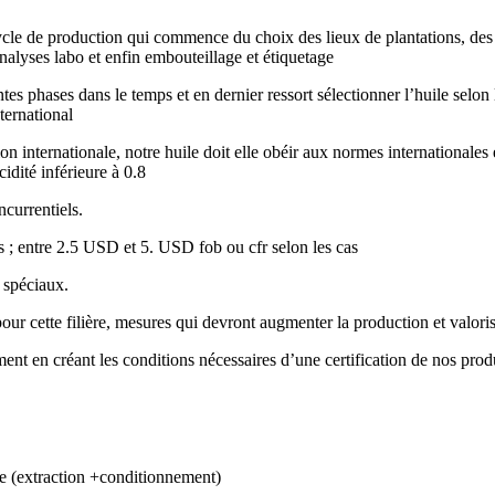
e de production qui commence du choix des lieux de plantations, des pl
 analyses labo et enfin embouteillage et étiquetage
tes phases dans le temps et en dernier ressort sélectionner l’huile selon
ternational
 internationale, notre huile doit elle obéir aux normes internationales 
idité inférieure à 0.8
ncurrentiels.
iés ; entre 2.5 USD et 5. USD fob ou cfr selon les cas
 spéciaux.
ur cette filière, mesures qui devront augmenter la production et valorise
nt en créant les conditions nécessaires d’une certification de nos produi
ile (extraction +conditionnement)