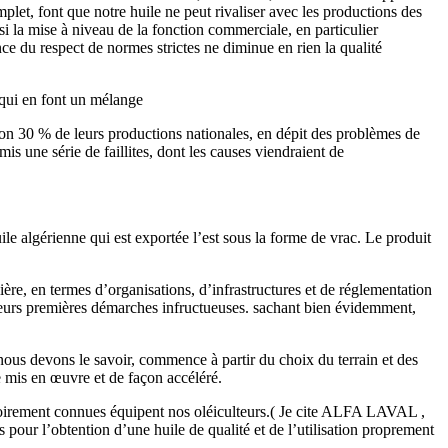
let, font que notre huile ne peut rivaliser avec les productions des
si la mise à niveau de la fonction commerciale, en particulier
ce du respect de normes strictes ne diminue en rien la qualité
 qui en font un mélange
ron 30 % de leurs productions nationales, en dépit des problèmes de
is une série de faillites, dont les causes viendraient de
ile algérienne qui est exportée l’est sous la forme de vrac. Le produit
ière, en termes d’organisations, d’infrastructures et de réglementation
 leurs premières démarches infructueuses. sachant bien évidemment,
 nous devons le savoir, commence à partir du choix du terrain et des
re mis en œuvre et de façon accéléré.
otoirement connues équipent nos oléiculteurs.( Je cite ALFA LAVAL ,
ur l’obtention d’une huile de qualité et de l’utilisation proprement