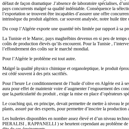
défaut de façon dramatique .l’absence de laboratoire spécialises, d’un
pays concurrents malgré sa qualité indéniable. Conséquence la sélection
l’exportation se trouvent être incapables d’assurer une offre concurren
intrinsèque du produit algérien. car souvent analysée, notre huile titre
Du coup l’Algérie exporte une quantité très limitée par rapport à sa 
La Tunisie et le Maroc, pays maghrébins devenus en si peu de temps de
coûts de production élevés qu’ils encourent. Pour la Tunisie , l’interve
l’effondrement des coûts sur le marché mondial.
Pour l’Algérie le problème est tout autre.
Malgré la qualité physico chimique et organoleptique, le produit éprouve
est cédé souvent à des prix sacrifiés.
Pour l’heure Le conditionnement de l’huile d’olive en Algérie est à ses 
aura pour effet de maintenir voire d’augmenter l’engouement des cond
que la,particularité du produit , exige la mise en place d’opérateurs spéc
Le coaching qui, en principe, devait permettre de mettre à niveau le p
plants, assuré par des experts, pour permettre d’inscrire la production
Les huileries disponibles en nombre assez élevé et d’un niveau techno
PIERALISI , RAPPANELLI ) se heurtent cependant au problème de savoir
dite de ces équipements