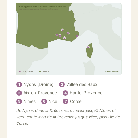
Les appellations d’huile d’olive de France
Une chaîne de zones protégées dans le sud méditerranéen
1
4
5
2
6
3
7
Key olive region
Zones AOP
Récolte : oct.–janv.
Nyons (Drôme)
Vallée des Baux
1
2
Aix-en-Provence
Haute-Provence
3
4
Nîmes
Nice
Corse
5
6
7
De Nyons dans la Drôme, vers l’ouest jusqu’à Nîmes et
vers l’est le long de la Provence jusqu’à Nice, plus l’île de
Corse.