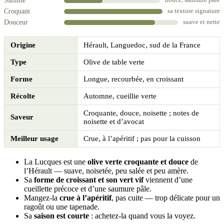
Salinité
douce, saumure pâle
Croquant
sa texture signature
Douceur
suave et nette
Origine
Hérault, Languedoc, sud de la France
Type
Olive de table verte
Forme
Longue, recourbée, en croissant
Récolte
Automne, cueillie verte
Croquante, douce, noisette ; notes de
Saveur
noisette et d’avocat
Meilleur usage
Crue, à l’apéritif ; pas pour la cuisson
La Lucques est une
olive verte croquante et douce
de
l’Hérault — suave, noisetée, peu salée et peu amère.
Sa
forme de croissant et son vert vif
viennent d’une
cueillette précoce et d’une saumure pâle.
Mangez-la
crue à l’apéritif
, pas cuite — trop délicate pour un
ragoût ou une tapenade.
Sa
saison est courte
: achetez-la quand vous la voyez.