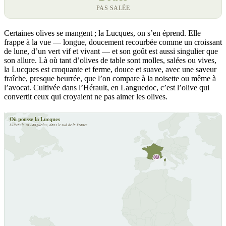
PAS SALÉE
Certaines olives se mangent ; la Lucques, on s’en éprend. Elle
frappe à la vue — longue, doucement recourbée comme un croissant
de lune, d’un vert vif et vivant — et son goût est aussi singulier que
son allure. Là où tant d’olives de table sont molles, salées ou vives,
la Lucques est croquante et ferme, douce et suave, avec une saveur
fraîche, presque beurrée, que l’on compare à la noisette ou même à
l’avocat. Cultivée dans l’Hérault, en Languedoc, c’est l’olive qui
convertit ceux qui croyaient ne pas aimer les olives.
Où pousse la Lucques
L’Hérault, en Languedoc, dans le sud de la France
5
4
3
2
1