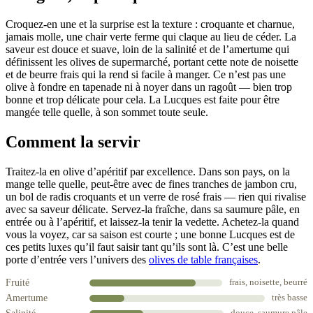
Croquez-en une et la surprise est la texture : croquante et charnue,
jamais molle, une chair verte ferme qui claque au lieu de céder. La
saveur est douce et suave, loin de la salinité et de l’amertume qui
définissent les olives de supermarché, portant cette note de noisette
et de beurre frais qui la rend si facile à manger. Ce n’est pas une
olive à fondre en tapenade ni à noyer dans un ragoût — bien trop
bonne et trop délicate pour cela. La Lucques est faite pour être
mangée telle quelle, à son sommet toute seule.
Comment la servir
Traitez-la en olive d’apéritif par excellence. Dans son pays, on la
mange telle quelle, peut-être avec de fines tranches de jambon cru,
un bol de radis croquants et un verre de rosé frais — rien qui rivalise
avec sa saveur délicate. Servez-la fraîche, dans sa saumure pâle, en
entrée ou à l’apéritif, et laissez-la tenir la vedette. Achetez-la quand
vous la voyez, car sa saison est courte ; une bonne Lucques est de
ces petits luxes qu’il faut saisir tant qu’ils sont là. C’est une belle
porte d’entrée vers l’univers des
olives de table françaises
.
Fruité
frais, noisette, beurré
Amertume
très basse