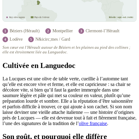
Récolte : sept.–oct. (verte)
Key olive region
Pays de l’olivier
Béziers (Hérault)
Montpellier
Clermont-l’Hérault
1
2
3
Lodève
N&icirc;mes / Gard
4
5
Son cœur est l’Hérault autour de Béziers et les plaines au pied des collines ;
elle est étroitement liée au Languedoc.
Cultivée en Languedoc
La Lucques est une olive de table verte, cueillie à l’automne tant
qu’elle est encore vive et ferme, et elle est capricieuse : sa chair se
décolore vite, si bien qu’il faut la garder immergée dans une
saumure légère et pâle qui met sa couleur en valeur, plutôt qu’une
préparation lourde et sombre. Elle a la réputation d’être saisonnière
et parfois difficile à trouver, ce qui ajoute à son cachet. Si son nom
laisse deviner une vieille attache italienne — une histoire d’origines
près de Lucques — elle est devenue tout à fait et fièrement française,
l’une des signatures de la tradition de l’
olive française
.
Son goût, et pourquoi elle diffère