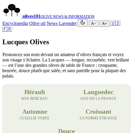
olives
101
OLIVE NEWS & INFORMATION
Encyclopedia
Olive oil
News
Lavender
🇺🇸
A−
A+
🇫🇷
Lucques Olives
Prononcez son nom devant un amateur d’olives français et voyez
son visage s’éclairer. La Lucques — longue, recourbée, vert brillant
— est l’une des grandes olives de table de France : croquante,
beurrée, douce plutôt que salée, et sans pareille pour la plupart des
palais.
Hérault
Languedoc
SON BERCEAU
SUD DE LA FRANCE
Automne
Croissant
CUEILLIE VERTE
SA FORME ÉTRANGE
Douce