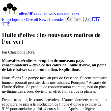
olives
101
OLIVE NEWS & INFORMATION
Encyclopedia
Olive oil
News
Lavender
🇺🇸
A−
A+
🇫🇷
Huile d’olive : les nouveaux maîtres de
l’or vert
Par Christophe Doré,
Mauvaises récoltes + irruption de nouveaux pays
consommateurs = envolée des cours de l’huile d’olive, au point
de faire baisser sa consommation. Explications.
Nous râlons à la pompe face au prix de l’essence
.
Et cette mauvaise
humeur pourrait persister dans nos cuisines. Pourquoi ? A cause de
l’huile d’olive. Ce produit de consommation courante, issu du plus
mythique des arbres, devient, en effet, l’or vert de la planète.
Depuis trois ans, les cours s’envolent. L’année dernière, entre juillet
et octobre, le prix à la production de l’huile d’olive a explosé de
51% pour atteindre parfois 4 euros le litre. Après une légère