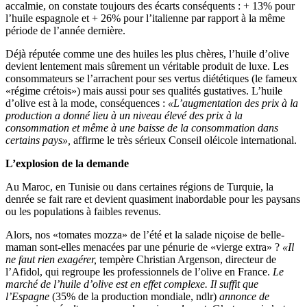
accalmie, on constate toujours des écarts conséquents : + 13% pour
l’huile espagnole et + 26% pour l’italienne par rapport à la même
période de l’année dernière.
Déjà réputée comme une des huiles les plus chères, l’huile d’olive
devient lentement mais sûrement un véritable produit de luxe. Les
consommateurs se l’arrachent pour ses vertus diététiques (le fameux
«régime crétois») mais aussi pour ses qualités gustatives. L’huile
d’olive est à la mode, conséquences :
«L’augmentation des prix à la
production a donné lieu à un niveau élevé des prix à la
consommation et même à une baisse de la consommation dans
certains pays»,
affirme le très sérieux Conseil oléicole international.
L’explosion de la demande
Au Maroc, en Tunisie ou dans certaines régions de Turquie, la
denrée se fait rare et devient quasiment inabordable pour les paysans
ou les populations à faibles revenus.
Alors, nos «tomates mozza» de l’été et la salade niçoise de belle-
maman sont-elles menacées par une pénurie de «vierge extra» ?
«Il
ne faut rien exagérer,
tempère Christian Argenson, directeur de
l’Afidol, qui regroupe les professionnels de l’olive en France.
Le
marché de l’huile d’olive est en effet complexe. Il suffit que
l’Espagne
(35% de la production mondiale, ndlr)
annonce de