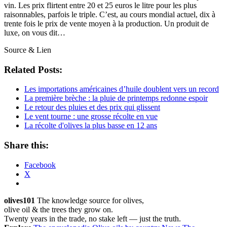
vin. Les prix flirtent entre 20 et 25 euros le litre pour les plus
raisonnables, parfois le triple. C’est, au cours mondial actuel, dix à
trente fois le prix de vente moyen à la production. Un produit de
luxe, on vous dit…
Source & Lien
Related Posts:
Les importations américaines d’huile doublent vers un record
La première brèche : la pluie de printemps redonne espoir
Le retour des pluies et des prix qui glissent
Le vent tourne : une grosse récolte en vue
La récolte d'olives la plus basse en 12 ans
Share this:
Facebook
X
olives101
The knowledge source for olives,
olive oil & the trees they grow on.
Twenty years in the trade, no stake left — just the truth.