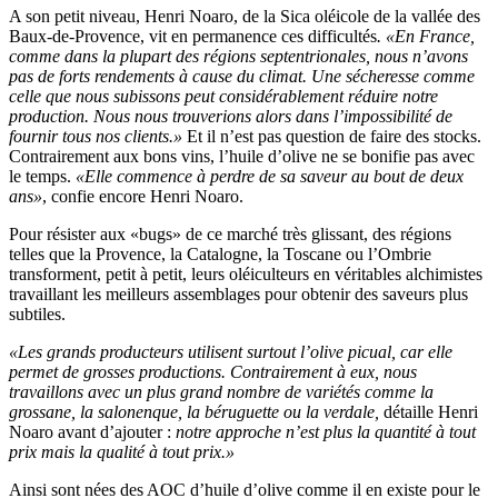
A son petit niveau, Henri Noaro, de la Sica oléicole de la vallée des
Baux-de-Provence, vit en permanence ces difficultés
. «En France,
comme dans la plupart des régions septentrionales, nous n’avons
pas de forts rendements à cause du climat. Une sécheresse comme
celle que nous subissons peut considérablement réduire notre
production. Nous nous trouverions alors dans l’impossibilité de
fournir tous nos clients.»
Et il n’est pas question de faire des stocks.
Contrairement aux bons vins, l’huile d’olive ne se bonifie pas avec
le temps.
«Elle commence à perdre de sa saveur au bout de deux
ans»
, confie encore Henri Noaro.
Pour résister aux «bugs» de ce marché très glissant, des régions
telles que la Provence, la Catalogne, la Toscane ou l’Ombrie
transforment, petit à petit, leurs oléiculteurs en véritables alchimistes
travaillant les meilleurs assemblages pour obtenir des saveurs plus
subtiles.
«Les grands producteurs utilisent surtout l’olive picual, car elle
permet de grosses productions. Contrairement à eux, nous
travaillons avec un plus grand nombre de variétés comme la
grossane, la salonenque, la béruguette ou la verdale,
détaille Henri
Noaro avant d’ajouter :
notre approche n’est plus la quantité à tout
prix mais la qualité à tout prix.»
Ainsi sont nées des AOC d’huile d’olive comme il en existe pour le