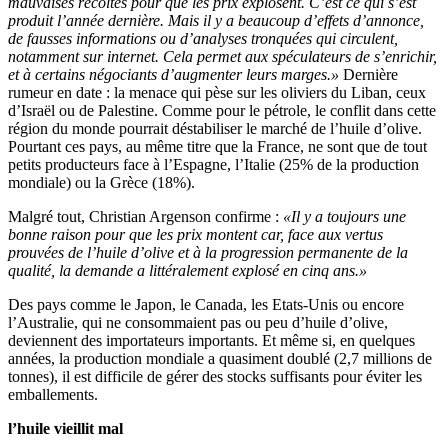
mauvaises récoltes pour que les prix explosent. C’est ce qui s’est
produit l’année dernière. Mais il y a beaucoup d’effets d’annonce,
de fausses informations ou d’analyses tronquées qui circulent,
notamment sur internet. Cela permet aux spéculateurs de s’enrichir,
et à certains négociants d’augmenter leurs marges.»
Dernière
rumeur en date : la menace qui pèse sur les oliviers du Liban, ceux
d’Israël ou de Palestine. Comme pour le pétrole, le conflit dans cette
région du monde pourrait déstabiliser le marché de l’huile d’olive.
Pourtant ces pays, au même titre que la France, ne sont que de tout
petits producteurs face à l’Espagne, l’Italie (25% de la production
mondiale) ou la Grèce (18%).
Malgré tout, Christian Argenson confirme :
«Il y a toujours une
bonne raison pour que les prix montent car, face aux vertus
prouvées de l’huile d’olive et à la progression permanente de la
qualité, la demande a littéralement explosé en cinq ans.»
Des pays comme le Japon, le Canada, les Etats-Unis ou encore
l’Australie, qui ne consommaient pas ou peu d’huile d’olive,
deviennent des importateurs importants. Et même si, en quelques
années, la production mondiale a quasiment doublé (2,7 millions de
tonnes), il est difficile de gérer des stocks suffisants pour éviter les
emballements.
l’huile vieillit mal