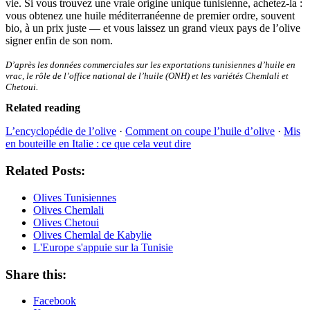
vie. Si vous trouvez une vraie origine unique tunisienne, achetez-la :
vous obtenez une huile méditerranéenne de premier ordre, souvent
bio, à un prix juste — et vous laissez un grand vieux pays de l’olive
signer enfin de son nom.
D’après les données commerciales sur les exportations tunisiennes d’huile en
vrac, le rôle de l’office national de l’huile (ONH) et les variétés Chemlali et
Chetoui.
Related reading
L’encyclopédie de l’olive
·
Comment on coupe l’huile d’olive
·
Mis
en bouteille en Italie : ce que cela veut dire
Related Posts:
Olives Tunisiennes
Olives Chemlali
Olives Chetoui
Olives Chemlal de Kabylie
L'Europe s'appuie sur la Tunisie
Share this:
Facebook