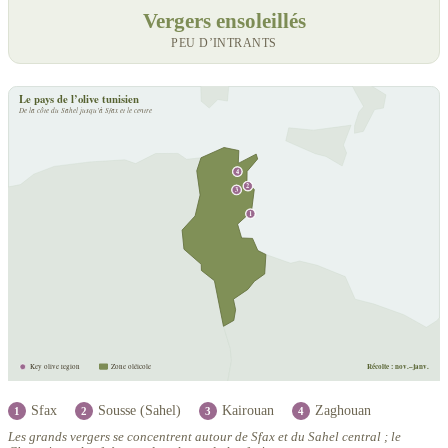
Vergers ensoleillés
PEU D’INTRANTS
Le pays de l’olive tunisien
De la côte du Sahel jusqu’à Sfax et le centre
4
2
3
1
Récolte : nov.–janv.
Key olive region
Zone oléicole
Sfax
Sousse (Sahel)
Kairouan
Zaghouan
1
2
3
4
Les grands vergers se concentrent autour de Sfax et du Sahel central ; le