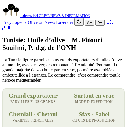
olives
101
OLIVE NEWS & INFORMATION
Encyclopedia
Olive oil
News
Lavender
🇺🇸
A−
A+
🇫🇷
Tunisie: Huile d’olive – M. Fitouri
Souilmi, P.-d.g. de l’ONH
La Tunisie figure parmi les plus grands exportateurs d’huile d’olive
au monde, avec des vergers remontant à l’Antiquité. Pourtant, la
grande majorité de son huile part en vrac, pour être assemblée et
embouteillée à l’étranger. Le comprendre, c’est comprendre tout le
négoce méditerranéen.
Grand exportateur
Surtout en vrac
PARMI LES PLUS GRANDS
MODE D’EXPÉDITION
Chemlali · Chetoui
Sfax · Sahel
VARIÉTÉS PRINCIPALES
CŒURS DE PRODUCTION