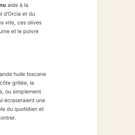
ino
aide à la
l d’Orcia et du
s vite, ces olives
tume et le poivre
rande huile toscane
ôte grillée, la
lita, ou simplement
ui écraseraient une
êle du quotidien et
ontrer.