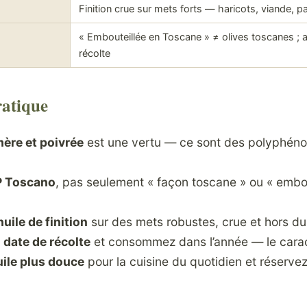
Finition crue sur mets forts — haricots, viande, pa
« Embouteillée en Toscane » ≠ olives toscanes ; a
récolte
ratique
ère et poivrée
est une vertu — ce sont des polyphénol
P Toscano
, pas seulement « façon toscane » ou « embo
huile de finition
sur des mets robustes, crue et hors du
a
date de récolte
et consommez dans l’année — le caract
uile plus douce
pour la cuisine du quotidien et réservez