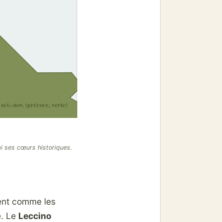
 oct.–nov. (précoce, verte)
mi ses cœurs historiques.
tent comme les
é. Le
Leccino