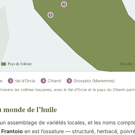
3
5
Récolte :
Pays de l’olivier
ne
Val d’Orcia
Chianti
Grosseto (Maremme)
3
4
5
 travers les collines toscanes, avec le Val d’Orcia et le pays du Chianti par
 monde de l’huile
t un assemblage de variétés locales, et les noms comp
e
Frantoio
en est l’ossature — structuré, herbacé, poivr