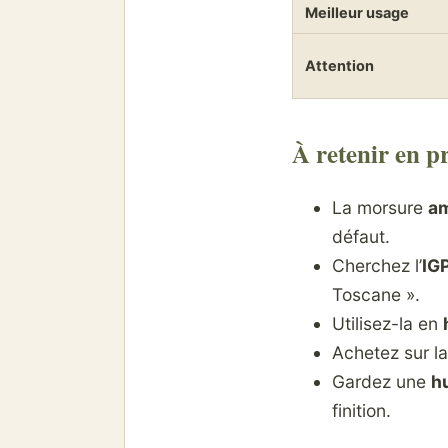
Meilleur usage
Attention
À retenir en p
La morsure
am
défaut.
Cherchez l’
IG
Toscane ».
Utilisez-la en
Achetez sur l
Gardez une
h
finition.