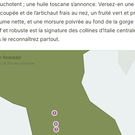
huchotent ; une huile toscane s’annonce. Versez-en une
coupée et de l’artichaut frais au nez, un fruité vert et 
me nette, et une morsure poivrée au fond de la gorge q
f et robuste est la signature des collines d’Italie central
 le reconnaîtrez partout.
e toscane
le, la Toscane avant tout
1
4
2