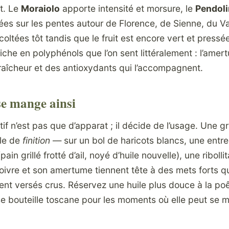
it. Le
Moraiolo
apporte intensité et morsure, le
Pendol
ivées sur les pentes autour de Florence, de Sienne, du Va
coltées tôt tandis que le fruit est encore vert et pressée
iche en polyphénols que l’on sent littéralement : l’amer
fraîcheur et des antioxydants qui l’accompagnent.
se mange ainsi
if n’est pas que d’apparat ; il décide de l’usage. Une g
ile de
finition
— sur un bol de haricots blancs, une entrec
pain grillé frotté d’ail, noyé d’huile nouvelle), une ribol
oivre et son amertume tiennent tête à des mets forts q
llent versés crus. Réservez une huile plus douce à la po
e bouteille toscane pour les moments où elle peut se m