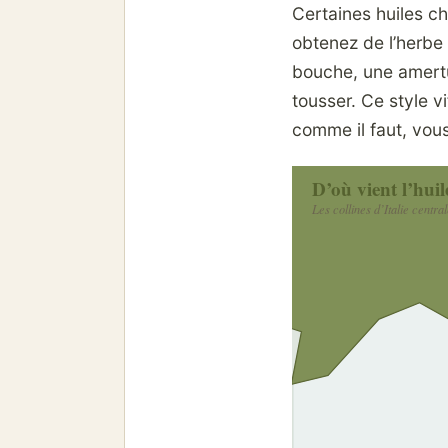
Certaines huiles c
obtenez de l’herbe 
bouche, une amertu
tousser. Ce style vi
comme il faut, vous
D’où vient l’huil
Les collines d’Italie centra