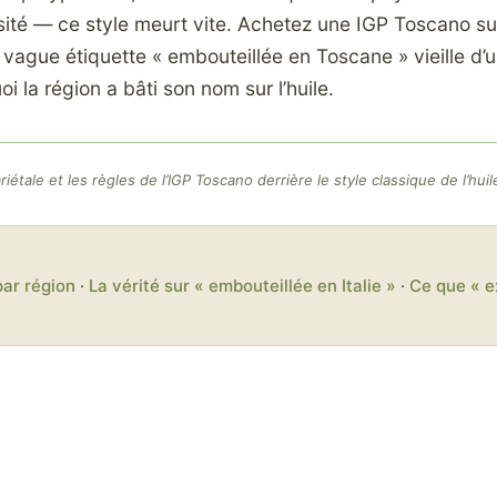
ensité — ce style meurt vite. Achetez une IGP Toscano s
 vague étiquette « embouteillée en Toscane » vieille d’u
i la région a bâti son nom sur l’huile.
iétale et les règles de l’IGP Toscano derrière le style classique de l’hui
par région
·
La vérité sur « embouteillée en Italie »
·
Ce que « e