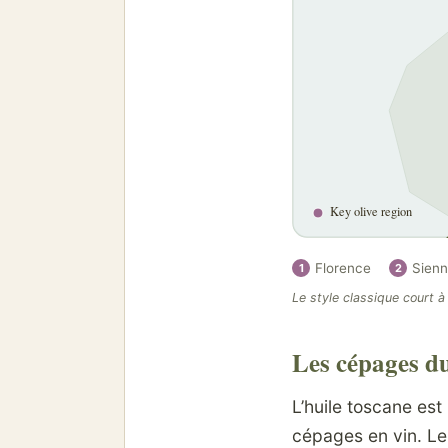
Key olive region
Florence
Sien
1
2
Le style classique court à
Les cépages du
L’huile toscane es
cépages en vin. L