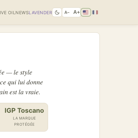
A+
IVE OIL
NEWS
LAVENDER
A−
ée — le style
 ce qui lui donne
in est la vraie.
IGP Toscano
LA MARQUE
PROTÉGÉE