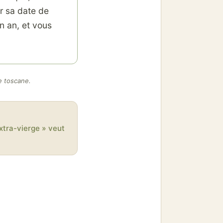
ur sa date de
n an, et vous
le toscane.
xtra-vierge » veut