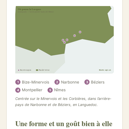
Où pousse la Lucques
Le Languedoc — l’arrière-pays de l’Aude et de l’Hérault
5
4
3
1
2
Key olive region
Pays de l’olivier
Récolte : sept.–oct.
Bize-Minervois
Narbonne
Béziers
1
2
3
Montpellier
Nîmes
4
5
Centrée sur le Minervois et les Corbières, dans l’arrière-
pays de Narbonne et de Béziers, en Languedoc.
Une forme et un goût bien à elle