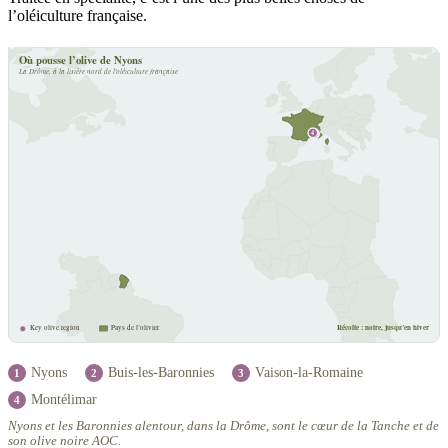
l’oléiculture française.
Où pousse l’olive de Nyons
La Drôme, à la lisière nord de l’oléiculture française
4
1
2
3
Récolte : noire, jusqu’en hiver
Key olive region
Pays de l’olivier
Nyons
Buis-les-Baronnies
Vaison-la-Romaine
1
2
3
Montélimar
4
Nyons et les Baronnies alentour, dans la Drôme, sont le cœur de la Tanche et de
son olive noire AOC.