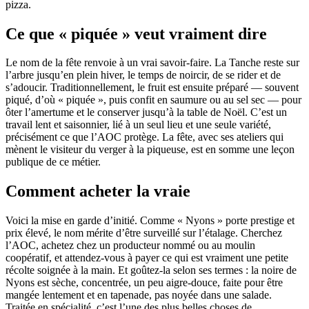
pizza.
Ce que « piquée » veut vraiment dire
Le nom de la fête renvoie à un vrai savoir-faire. La Tanche reste sur
l’arbre jusqu’en plein hiver, le temps de noircir, de se rider et de
s’adoucir. Traditionnellement, le fruit est ensuite préparé — souvent
piqué, d’où « piquée », puis confit en saumure ou au sel sec — pour
ôter l’amertume et le conserver jusqu’à la table de Noël. C’est un
travail lent et saisonnier, lié à un seul lieu et une seule variété,
précisément ce que l’AOC protège. La fête, avec ses ateliers qui
mènent le visiteur du verger à la piqueuse, est en somme une leçon
publique de ce métier.
Comment acheter la vraie
Voici la mise en garde d’initié. Comme « Nyons » porte prestige et
prix élevé, le nom mérite d’être surveillé sur l’étalage. Cherchez
l’AOC, achetez chez un producteur nommé ou au moulin
coopératif, et attendez-vous à payer ce qui est vraiment une petite
récolte soignée à la main. Et goûtez-la selon ses termes : la noire de
Nyons est sèche, concentrée, un peu aigre-douce, faite pour être
mangée lentement et en tapenade, pas noyée dans une salade.
Traitée en spécialité, c’est l’une des plus belles choses de