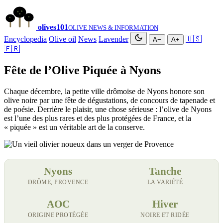
olives
101
OLIVE NEWS & INFORMATION
Encyclopedia
Olive oil
News
Lavender
🇺🇸
A−
A+
🇫🇷
Fête de l’Olive Piquée à Nyons
Chaque décembre, la petite ville drômoise de Nyons honore son
olive noire par une fête de dégustations, de concours de tapenade et
de poésie. Derrière le plaisir, une chose sérieuse : l’olive de Nyons
est l’une des plus rares et des plus protégées de France, et la
« piquée » est un véritable art de la conserve.
Nyons
Tanche
DRÔME, PROVENCE
LA VARIÉTÉ
AOC
Hiver
ORIGINE PROTÉGÉE
NOIRE ET RIDÉE