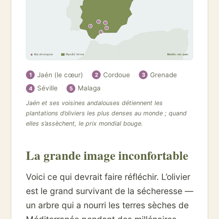
2
1
4
3
5
Key olive region
Pays de l’olivier
Récolte : oct.–janv.
Jaén (le cœur)
Cordoue
Grenade
1
2
3
Séville
Malaga
4
5
Jaén et ses voisines andalouses détiennent les
plantations d’oliviers les plus denses au monde ; quand
elles s’assèchent, le prix mondial bouge.
La grande image inconfortable
Voici ce qui devrait faire réfléchir. L’olivier
est le grand survivant de la sécheresse —
un arbre qui a nourri les terres sèches de