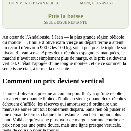
DU NIVEAU D’AVANT-CRISE
MANQUÉES AVANT
Puis la baisse
SEULE ISSUE RESTANTE
Au cœur de l’Andalousie, à Jaen — la plus grande région oléicole
du monde —, l’huile d’olive extra-vierge au départ-ferme a atteint
un record d’environ 900 € les 100 kg, soit à peu près le triple de son
niveau d’avant-crise. Après deux récoltes espagnoles manquées, le
marché n’avait tout simplement plus de marge, et le prix est devenu
vertical. C’était l’apogée d’une longue montée ; et de ce sommet, la
seule issue était, à terme, la descente.
Comment un prix devient vertical
L’huile d’olive n’a presque aucun tampon. Il n’y a qu’une récolte
par an et une quantité limitée d’huile en stock ; quand deux récoltes
échouent d’affilée, les réserves qui amortissent d’ordinaire une
mauvaise année ont tout bonnement disparu. Sans rien où puiser et
une demande ferme, chaque litre restant est enchéri toujours plus
haut. Voilà ce qu’est « ne plus avoir de marge » sur une courbe de
prix : non pas une pente douce, mais une ligne presque verticale,
faute de coussin pour la freiner.