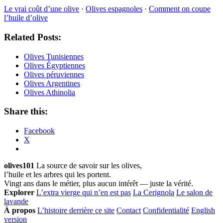
Le vrai coût d’une olive
·
Olives espagnoles
·
Comment on coupe
l’huile d’olive
Related Posts:
Olives Tunisiennes
Olives Égyptiennes
Olives péruviennes
Olives Argentines
Olives Athinolia
Share this:
Facebook
X
olives101
La source de savoir sur les olives,
l’huile et les arbres qui les portent.
Vingt ans dans le métier, plus aucun intérêt — juste la vérité.
Explorer
L’extra vierge qui n’en est pas
La Cerignola
Le salon de
lavande
À propos
L’histoire derrière ce site
Contact
Confidentialité
English
version