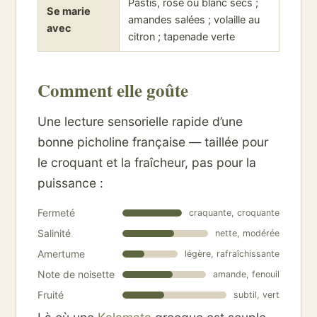
Pastis, rosé ou blanc secs ;
Se marie
amandes salées ; volaille au
avec
citron ; tapenade verte
Comment elle goûte
Une lecture sensorielle rapide d’une
bonne picholine française — taillée pour
le croquant et la fraîcheur, pas pour la
puissance :
Fermeté
craquante, croquante
Salinité
nette, modérée
Amertume
légère, rafraîchissante
Note de noisette
amande, fenouil
Fruité
subtil, vert