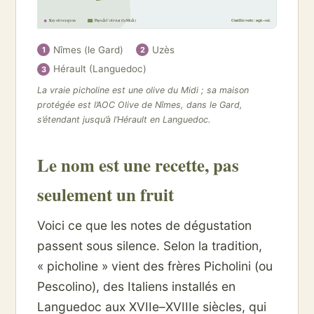
Key olive region
Pays de l’olivier (le Midi)
Cueillie verte : sept.–oct.
Nîmes (le Gard)
Uzès
1
2
Hérault (Languedoc)
3
La vraie picholine est une olive du Midi ; sa maison
protégée est l’AOC Olive de Nîmes, dans le Gard,
s’étendant jusqu’à l’Hérault en Languedoc.
Le nom est une recette, pas
seulement un fruit
Voici ce que les notes de dégustation
passent sous silence. Selon la tradition,
« picholine » vient des frères Picholini (ou
Pescolino), des Italiens installés en
Languedoc aux XVIIe–XVIIIe siècles, qui