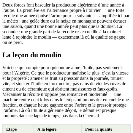
Deux forces font basculer la production algérienne d’une année à
l’autre. La première est l’alternance propre à l’olivier — une forte
récolte une année épuise l’arbre pour la suivante — amplifiée ici par
la météo : une gelée dure ou la neige en montagne peuvent écraser
une saison, quand une bonne année peut plus que la doubler. La
seconde : une grande part de la récolte reste cueillie à la main et
lente à rejoindre le moulin — exactement là où la qualité se gagne
ou se perd.
La leçon du moulin
Voici ce qui compte pour quiconque aime l’huile, pas seulement
pour l’Algérie. Ce que le producteur maîtrise le plus, c’est la vitesse
et la propreté : amener le fruit au pressoir dans la journée, triturer
vite, et stocker l’huile en inox neutre, pas dans de vieilles cuves de
ciment ou de céramique qui abritent moisissures et faux-goûts.
Mécaniser la récolte n’oppose pas romance et modernité — une
machine rentre cent kilos dans le temps où un ouvrier en cueille une
fraction, et chaque heure gagnée entre l’arbre et le pressoir protège
l’arôme. Là où l’huile algérienne déçoit, le défaut est presque
toujours dans ce laps de temps, pas dans la Chemlal.
Étape
À la légère
Pour la qualité