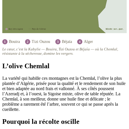
Récolte : nov.–janv.
Key olive region
Pays de l’olivier
Bouira
Tizi Ouzou
Béjaïa
Alger
1
2
3
4
Le cœur, c’est la Kabylie — Bouira, Tizi Ouzou et Béjaïa — où la Chemlal,
résistante à la sécheresse, domine les vergers.
L’olive Chemlal
La variété qui habille ces montagnes est la Chemlal, l’olive la plus
plantée d’Algérie, prisée pour la qualité et le rendement de son huile
et bien adaptée au nord frais et vallonné. À ses côtés poussent
l’Azeradj et, à l’ouest, la Sigoise mixte, olive de table réputée. La
Chemlal, à son meilleur, donne une huile fine et délicate ; le
problème a rarement été l’arbre, souvent ce qui se passe après la
cueillette.
Pourquoi la récolte oscille