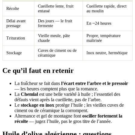
Cueillette lente, fruit
Cueillette rapide, direct
Récolte
entassé
au moulin
Délai avant
Des jours — le fruit
En ~24 heures
pressage
fermente
Vieille meule, pâte
Propre, température
Trituration
chaude
maîtrisée
Cuves de ciment ou de
Stockage
Inox neutre, hermétique
céramique
Ce qu’il faut en retenir
La fraîcheur se fait dans
l’écart entre l’arbre et le pressoir
— les heures comptent plus que la romance.
La
Chemlal
est une belle variété à huile ; l’essentiel des
défauts vient après la cueillette, pas de l’arbre.
Le
stockage en inox
protège l’huile ; les vieilles cuves de
ciment ou de céramique la corrompent.
Alternance et gel de montagne font
osciller fortement la
récolte
— jugez l’huile, pas le gros titre de l’année.
Huile d’olive algérienne : questions