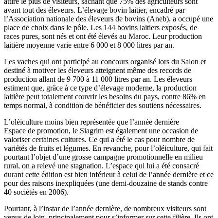
attiré le plus de visiteurs, sachant que 75% des agriculteurs sont
avant tout des éleveurs. L’élevage bovin laitier, encadré par
l’Association nationale des éleveurs de bovins (Aneb), a occupé une
place de choix dans le pôle. Les 144 bovins laitiers exposés, de
races pures, sont nés et ont été élevés au Maroc. Leur production
laitière moyenne varie entre 6 000 et 8 000 litres par an.
Les vaches qui ont participé au concours organisé lors du Salon et
destiné à motiver les éleveurs atteignent même des records de
production allant de 9 700 à 11 000 litres par an. Les éleveurs
estiment que, grâce à ce type d’élevage moderne, la production
laitière peut totalement couvrir les besoins du pays, contre 86% en
temps normal, à condition de bénéficier des soutiens nécessaires.
L’oléiculture moins bien représentée que l’année dernière
Espace de promotion, le Siagrim est également une occasion de
valoriser certaines cultures. Ce qui a été le cas pour nombre de
variétés de fruits et légumes. En revanche, pour l’oléiculture, qui fait
pourtant l’objet d’une grosse campagne promotionnelle en milieu
rural, on a relevé une stagnation. L’espace qui lui a été consacré
durant cette édition est bien inférieur à celui de l’année dernière et ce
pour des raisons inexpliquées (une demi-douzaine de stands contre
40 sociétés en 2006).
Pourtant, à l’instar de l’année dernière, de nombreux visiteurs sont
venus de loin, principalement pour s’informer sur cette filière. Ils ont