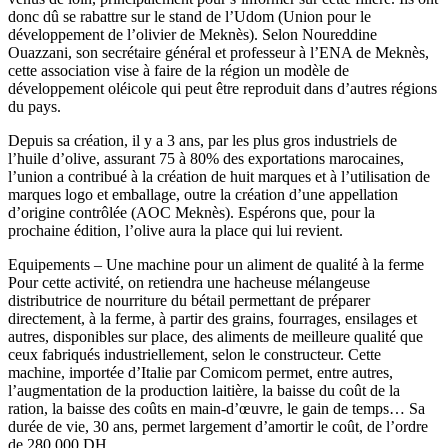
donc dû se rabattre sur le stand de l’Udom (Union pour le
développement de l’olivier de Meknès). Selon Noureddine
Ouazzani, son secrétaire général et professeur à l’ENA de Meknès,
cette association vise à faire de la région un modèle de
développement oléicole qui peut être reproduit dans d’autres régions
du pays.
Depuis sa création, il y a 3 ans, par les plus gros industriels de
l’huile d’olive, assurant 75 à 80% des exportations marocaines,
l’union a contribué à la création de huit marques et à l’utilisation de
marques logo et emballage, outre la création d’une appellation
d’origine contrôlée (AOC Meknès). Espérons que, pour la
prochaine édition, l’olive aura la place qui lui revient.
Equipements – Une machine pour un aliment de qualité à la ferme
Pour cette activité, on retiendra une hacheuse mélangeuse
distributrice de nourriture du bétail permettant de préparer
directement, à la ferme, à partir des grains, fourrages, ensilages et
autres, disponibles sur place, des aliments de meilleure qualité que
ceux fabriqués industriellement, selon le constructeur. Cette
machine, importée d’Italie par Comicom permet, entre autres,
l’augmentation de la production laitière, la baisse du coût de la
ration, la baisse des coûts en main-d’œuvre, le gain de temps… Sa
durée de vie, 30 ans, permet largement d’amortir le coût, de l’ordre
de 280 000 DH.