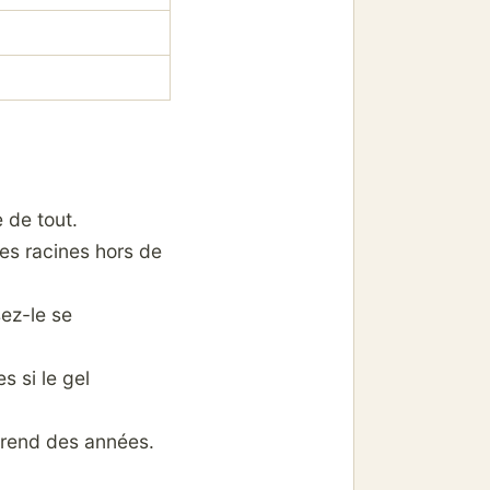
 de tout.
les racines hors de
sez-le se
s si le gel
 prend des années.