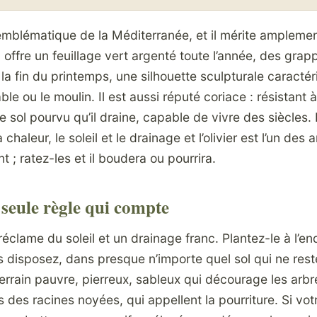
re emblématique de la Méditerranée, et il mérite amplem
Il offre un feuillage vert argenté toute l’année, des grap
la fin du printemps, une silhouette sculpturale caractér
able ou le moulin. Il est aussi réputé coriace : résistant 
 sol pourvu qu’il draine, capable de vivre des siècles. L
chaleur, le soleil et le drainage et l’olivier est l’un des 
t ; ratez-les et il boudera ou pourrira.
la seule règle qui compte
r réclame du soleil et un drainage franc. Plantez-le à l’end
us disposez, dans presque n’importe quel sol qui ne res
 terrain pauvre, pierreux, sableux qui décourage les arbr
s des racines noyées, qui appellent la pourriture. Si vot