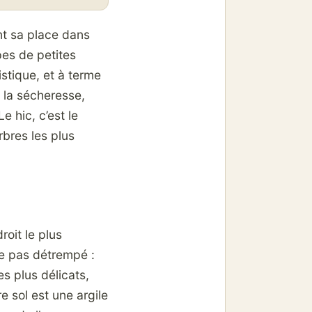
ent sa place dans
pes de petites
istique, et à terme
à la sécheresse,
e hic, c’est le
arbres les plus
roit le plus
te pas détrempé :
es plus délicats,
re sol est une argile