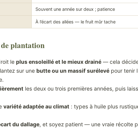
Souvent une année sur deux ; patience
À l’écart des allées — le fruit mûr tache
de plantation
droit le
plus ensoleillé et le mieux drainé
— cela décide
plantez sur une
butte ou un massif surélevé
pour tenir 
e.
lièrement
les deux ou trois premières années, puis lais
ne
variété adaptée au climat
: types à huile plus rustique
’écart du dallage
, et soyez patient — une vraie récolte