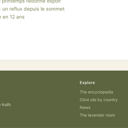
de printemps redonne espoir
: un reflux depuis le sommet
e en 12 ans
Explore
The encyclopedia
Olive oils by country
 truth.
News
The lavender room