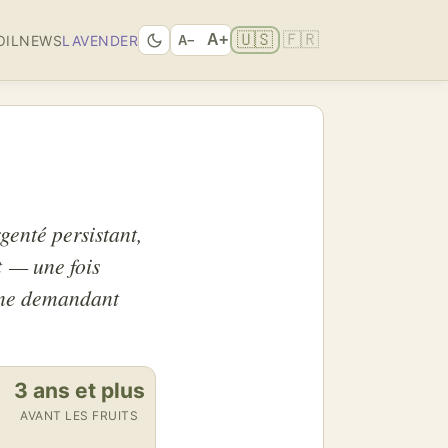
🇺🇸
🇫🇷
A+
OIL
NEWS
LAVENDER
A−
genté persistant,
t — une fois
n ne demandant
3 ans et plus
AVANT LES FRUITS