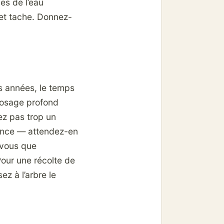
es de l’eau
 et tache. Donnez-
es années, le temps
rrosage profond
ez pas trop un
tience — attendez-en
-vous que
our une récolte de
ez à l’arbre le