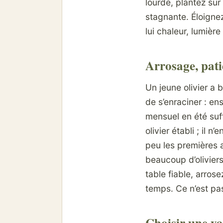
lourde, plantez sur
stagnante. Éloignez
lui chaleur, lumière
Arrosage, patie
Un jeune olivier a 
de s’enraciner : en
mensuel en été suff
olivier établi ; il
peu les premières 
beaucoup d’olivier
table fiable, arros
temps. Ce n’est pas
Choisir une var