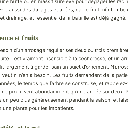
 une butte ou en massif surélevé pour dégager les racin
-le aussi des dallages et allées, car le fruit mûr tombe
 et drainage, et l’essentiel de la bataille est déjà gagné.
nce et fruits
besoin d’un arrosage régulier ses deux ou trois premièr
suite il est vraiment insensible à la sécheresse, et un a
it largement à garder sain un sujet d’ornement. N’arros
 n’en veut ni n’en a besoin. Les fruits demandent de la pa
années, le temps que l’arbre se construise, et rappelez
s ne produisent abondamment qu’une année sur deux. P
ez un peu plus généreusement pendant la saison, et laiss
 une plante pour les impatients.
iété, et le gel