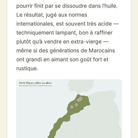
pourrir finit par se dissoudre dans l’huile.
Le résultat, jugé aux normes
internationales, est souvent très acide —
techniquement lampant, bon à raffiner
plutôt qu’à vendre en extra-vierge —
même si des générations de Marocains
ont grandi en aimant son goût fort et
rustique.
Où le Maroc cultive ses olives
Les contreforts de l’Atlas et les plaines du centre
5
3
2
1
4