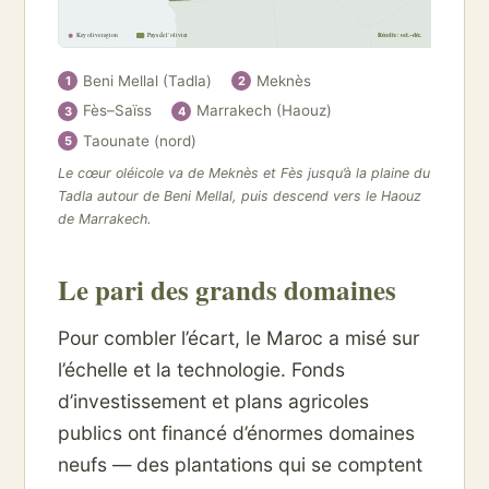
Key olive region
Pays de l’olivier
Récolte : oct.–déc.
Beni Mellal (Tadla)
Meknès
1
2
Fès–Saïss
Marrakech (Haouz)
3
4
Taounate (nord)
5
Le cœur oléicole va de Meknès et Fès jusqu’à la plaine du
Tadla autour de Beni Mellal, puis descend vers le Haouz
de Marrakech.
Le pari des grands domaines
Pour combler l’écart, le Maroc a misé sur
l’échelle et la technologie. Fonds
d’investissement et plans agricoles
publics ont financé d’énormes domaines
neufs — des plantations qui se comptent