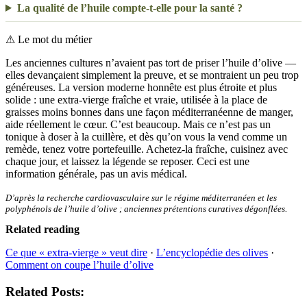
La qualité de l’huile compte-t-elle pour la santé ?
⚠
Le mot du métier
Les anciennes cultures n’avaient pas tort de priser l’huile d’olive —
elles devançaient simplement la preuve, et se montraient un peu trop
généreuses. La version moderne honnête est plus étroite et plus
solide : une extra-vierge fraîche et vraie, utilisée à la place de
graisses moins bonnes dans une façon méditerranéenne de manger,
aide réellement le cœur. C’est beaucoup. Mais ce n’est pas un
tonique à doser à la cuillère, et dès qu’on vous la vend comme un
remède, tenez votre portefeuille. Achetez-la fraîche, cuisinez avec
chaque jour, et laissez la légende se reposer. Ceci est une
information générale, pas un avis médical.
D’après la recherche cardiovasculaire sur le régime méditerranéen et les
polyphénols de l’huile d’olive ; anciennes prétentions curatives dégonflées.
Related reading
Ce que « extra-vierge » veut dire
·
L’encyclopédie des olives
·
Comment on coupe l’huile d’olive
Related Posts: