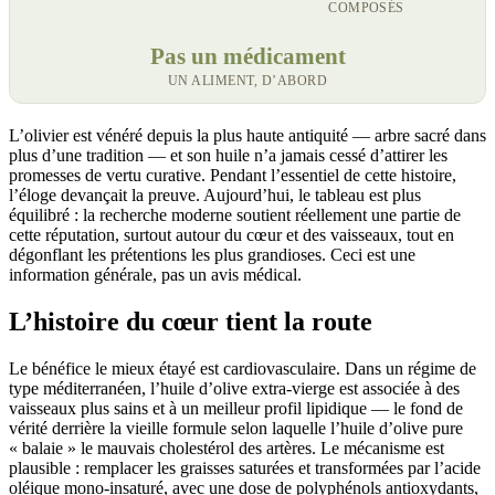
COMPOSÉS
Pas un médicament
UN ALIMENT, D’ABORD
L’olivier est vénéré depuis la plus haute antiquité — arbre sacré dans
plus d’une tradition — et son huile n’a jamais cessé d’attirer les
promesses de vertu curative. Pendant l’essentiel de cette histoire,
l’éloge devançait la preuve. Aujourd’hui, le tableau est plus
équilibré : la recherche moderne soutient réellement une partie de
cette réputation, surtout autour du cœur et des vaisseaux, tout en
dégonflant les prétentions les plus grandioses. Ceci est une
information générale, pas un avis médical.
L’histoire du cœur tient la route
Le bénéfice le mieux étayé est cardiovasculaire. Dans un régime de
type méditerranéen, l’huile d’olive extra-vierge est associée à des
vaisseaux plus sains et à un meilleur profil lipidique — le fond de
vérité derrière la vieille formule selon laquelle l’huile d’olive pure
« balaie » le mauvais cholestérol des artères. Le mécanisme est
plausible : remplacer les graisses saturées et transformées par l’acide
oléique mono-insaturé, avec une dose de polyphénols antioxydants,