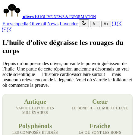
olives
101
OLIVE NEWS & INFORMATION
Encyclopedia
Olive oil
News
Lavender
🇺🇸
A−
A+
🇫🇷
L’huile d’olive dégraisse les rouages du
corps
Depuis qu’on presse des olives, on vante le pouvoir guérisseur de
l’huile. Une partie de cette réputation ancienne a désormais un vrai
socle scientifique — l’histoire cardiovasculaire surtout — mais
beaucoup relève encore de la légende. Voici où s’arrête le folklore et
où commence la preuve.
Antique
Cœur
VANTÉE DEPUIS DES
LE BÉNÉFICE LE MIEUX ÉTAYÉ
MILLÉNAIRES
Polyphénols
Fraîche
LES COMPOSÉS ÉTUDIÉS
LÀ OÙ SONT LES BONS